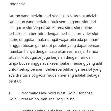
Indonesia
Aturan yang berlaku dari Vegas108 situs slot adalah
satu akun yang berlalu untuk semua game slot dari
link gacor slot Vegas108. Karena situs slot online
terbaik telah bermitra dengan berbagai provider slot
game unggulan maka sangat wajar bila ada puluhan
hingga ratusan game slot populer yang dapat pemain
mainkan hanya dengan satu akun resmi saja. Semua
situs link slot gacor juga berjalan dengan fair dan
tanpa bot sehingga ada kesempatan menang yang adil
untuk setiap pemain. Beberapa pilihan game slot yang
ada di situs slot gacor mudah menang adalah sebagai
berikut:
1. Pragmatic Play- Wild West, Gold, Bonanza
Gold, Great Rhino, dan The Dog House.
2. Spade Gaming- Cai Shen 888, Zeus, Joker’s