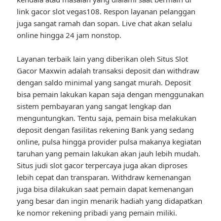
link gacor slot vegas108. Respon layanan pelanggan
juga sangat ramah dan sopan. Live chat akan selalu
online hingga 24 jam nonstop.
Layanan terbaik lain yang diberikan oleh Situs Slot
Gacor Maxwin adalah transaksi deposit dan withdraw
dengan saldo minimal yang sangat murah. Deposit
bisa pemain lakukan kapan saja dengan menggunakan
sistem pembayaran yang sangat lengkap dan
menguntungkan. Tentu saja, pemain bisa melakukan
deposit dengan fasilitas rekening Bank yang sedang
online, pulsa hingga provider pulsa makanya kegiatan
taruhan yang pemain lakukan akan jauh lebih mudah.
Situs judi slot gacor terpercaya juga akan diproses
lebih cepat dan transparan. Withdraw kemenangan
juga bisa dilakukan saat pemain dapat kemenangan
yang besar dan ingin menarik hadiah yang didapatkan
ke nomor rekening pribadi yang pemain miliki.