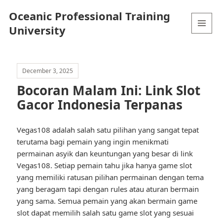
Oceanic Professional Training
University
MENU
AND
WIDGETS
December 3, 2025
Bocoran Malam Ini: Link Slot
Gacor Indonesia Terpanas
Vegas108 adalah salah satu pilihan yang sangat tepat
terutama bagi pemain yang ingin menikmati
permainan asyik dan keuntungan yang besar di link
Vegas108. Setiap pemain tahu jika hanya game slot
yang memiliki ratusan pilihan permainan dengan tema
yang beragam tapi dengan rules atau aturan bermain
yang sama. Semua pemain yang akan bermain game
slot dapat memilih salah satu game slot yang sesuai