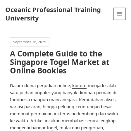
Oceanic Professional Training
University
MENU
AND
WIDGETS
September 28, 2025
A Complete Guide to the
Singapore Togel Market at
Online Bookies
Dalam dunia perjudian online,
koitoto
menjadi salah
satu pilihan populer yang banyak diminati pemain di
Indonesia maupun mancanegara. Kemudahan akses,
variasi pasaran, hingga peluang keuntungan besar
membuat permainan ini terus berkembang dari waktu
ke waktu. Artikel ini akan membahas secara lengkap
mengenai bandar togel, mulai dari pengertian,