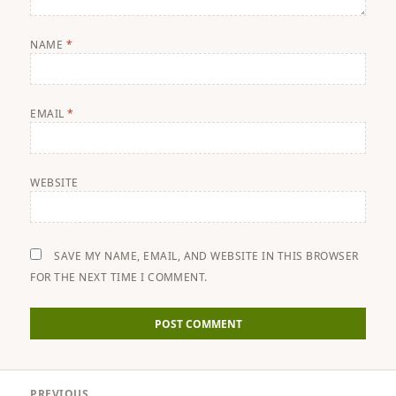
NAME
*
EMAIL
*
WEBSITE
SAVE MY NAME, EMAIL, AND WEBSITE IN THIS BROWSER
FOR THE NEXT TIME I COMMENT.
Post
PREVIOUS